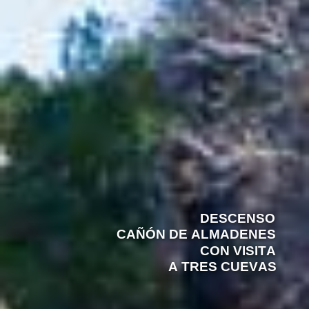
D
E
S
C
E
N
S
O
C
A
Ñ
Ó
N
D
E
A
L
M
A
D
E
N
E
S
C
O
N
V
I
S
I
T
A
A
T
R
E
S
C
U
E
V
A
S